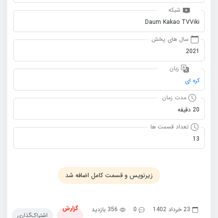
شبکه
Daum Kakao TVViki
سال های پخش
2021
زبان
کره ای
مدت زمان
20 دقیقه
تعداد قسمت ها
13
زیرنویس و قسمت کامل اضافه شد
گزارش
23 خرداد 1402
0
356 بازدید
اشتراک‌گذاری