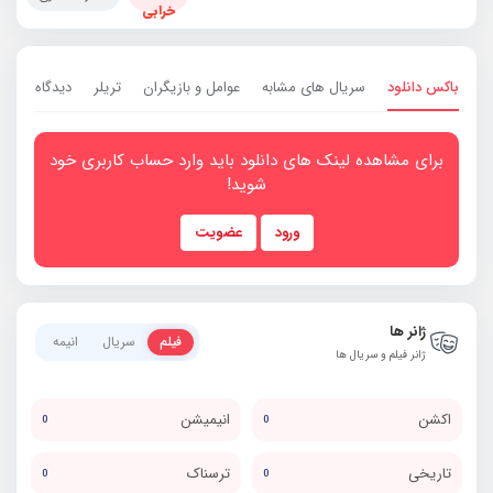
خرابی
باکس دانلود
سریال های مشابه
عوامل و بازیگران
تریلر
دیدگاه ها
0
برای مشاهده لینک های دانلود باید وارد حساب کاربری خود
شوید!
ورود
عضویت
ژانر ها
فیلم
سریال
انیمه
ژانر فیلم و سریال ها
اکشن
انیمیشن
0
0
تاریخی
ترسناک
0
0