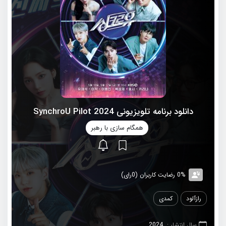
دانلود برنامه تلویزیونی 2024 SynchroU Pilot
همگام سازی با رهبر
0% رضایت کاربران (0رای)
رازآلود
کمدی
سال انتشار :
2024