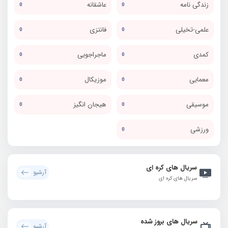
زندگی نامه
عاشقانه
0
0
علمی-تخیلی
فانتزی
0
0
کمدی
ماجراجویی
0
0
معمایی
موزیکال
0
0
موسیقی
هیجان انگیز
0
0
ورزشی
0
سریال های کره ای
آرشیو
سریال های کره ای
سریال های بروز شده
آرشیو