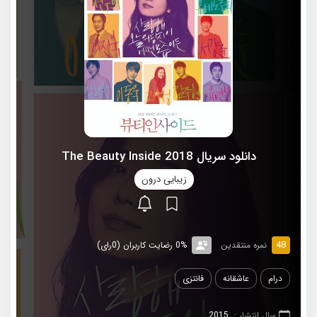
دانلود سریال 2018 The Beauty Inside
زیبایی درون
48
نمره منتقدین
0% رضایت کاربران (0رای)
درام
عاشقانه
فانتزی
سال انتشار :
2015