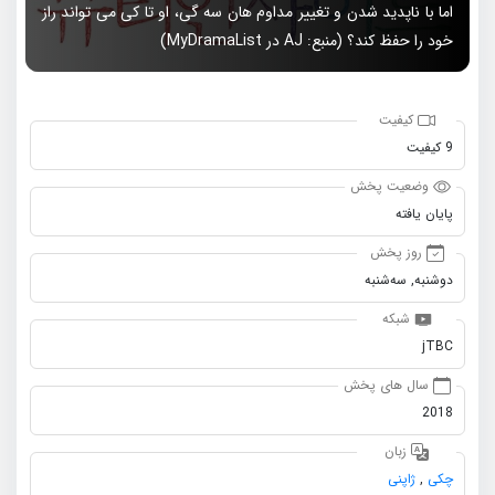
اما با ناپدید شدن و تغییر مداوم هان سه گی، او تا کی می تواند راز
خود را حفظ کند؟ (منبع: AJ در MyDramaList)
کیفیت
9 کیفیت
وضعیت پخش
پایان یافته
روز پخش
دو‌شنبه, سه‌شنبه
شبکه
jTBC
سال های پخش
2018
زبان
چکی
,
ژاپنی