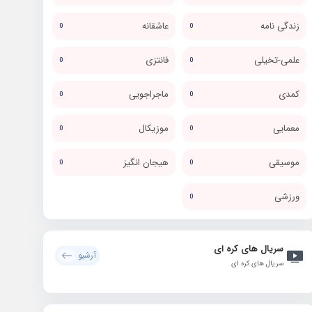
زندگی نامه
عاشقانه
0
0
علمی-تخیلی
فانتزی
0
0
کمدی
ماجراجویی
0
0
معمایی
موزیکال
0
0
موسیقی
هیجان انگیز
0
0
ورزشی
0
سریال های کره ای
آرشیو
سریال های کره ای