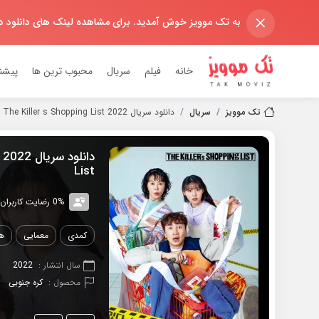
×
به تک موویز خوش آمدید. برای مشاهده لینک های دانلود 
خانه
فیلم
سریال
محبوب ترین ها
پیشن
تک موویز
سریال
دانلود سریال 2022 The Killer s Shopping List
List
0% رضایت کاربران (0رای)
کمدی
معمایی
هی
سال انتشار :
2022
محصول :
کره جنوبی