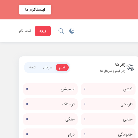
اینستاگرام ما
ورود
ثبت نام
ژانر ها
فیلم
سریال
انیمه
ژانر فیلم و سریال ها
اکشن
انیمیشن
0
0
تاریخی
ترسناک
0
0
جنایی
جنگی
0
0
خانوادگی
درام
0
0