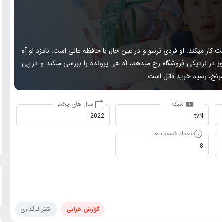
ش به طور پاره وقت کار میکند. او فردی ترسو و در عین حال با حافظه عالی است. نامزد او آه
 قتل مرموز در نزدیکی فروشگاه رخ میدهد، آه هی پرونده را بررسی میکند و در پی
 سرنخ، رسید خرید قاتل است…
شبکه
سال های پخش
2022
tvN
تعداد قسمت ها
8
گزارش خرابی
اشتراک‌گذاری