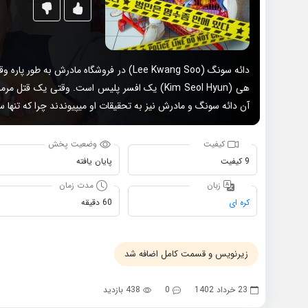
دائه سونگ (Lee Kwang Soo) در فروشگاه مادر
هی (Kim Seol Hyun) یک افسر پلیس است. وقتی یک
آن دائه سونگ و مادرش نیز به تحقیقات او میپیوندند چرا که تنها
کیفیت
وضعیت پخش
9 کیفیت
پایان یافته
زبان
مدت زمان
کره ای
60 دقیقه
زیرنویس و قسمت کامل اضافه شد
23 خرداد 1402
0
438 بازدید