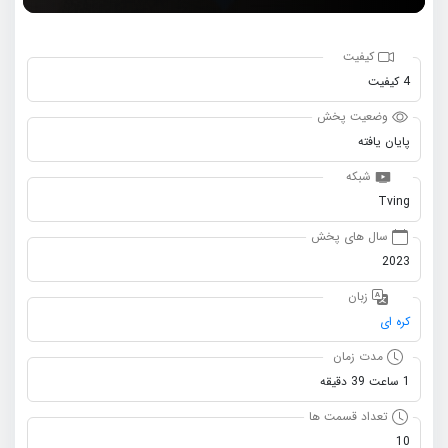
کیفیت
4 کیفیت
وضعیت پخش
پایان یافته
شبکه
Tving
سال های پخش
2023
زبان
کره ای
مدت زمان
1 ساعت 39 دقیقه
تعداد قسمت ها
10