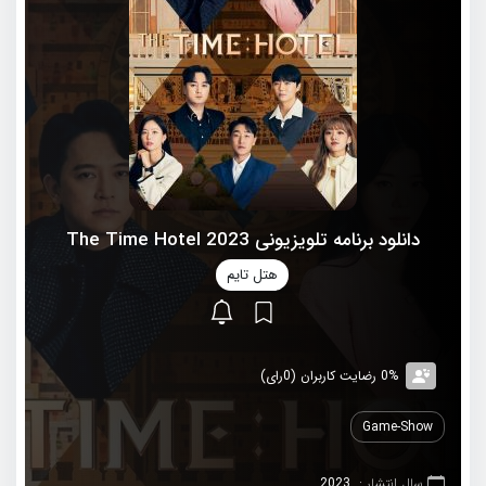
دانلود برنامه تلویزیونی 2023 The Time Hotel
هتل تایم
0% رضایت کاربران (0رای)
Game-Show
سال انتشار :
2023