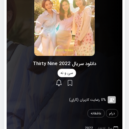
دانلود سریال 2022 Thirty Nine
سی و نه
0% رضایت کاربران (0رای)
درام
عاشقانه
سال انتشار :
2022