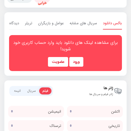
خرابی
باکس دانلود
سریال های مشابه
عوامل و بازیگران
تریلر
دیدگاه ها
0
برای مشاهده لینک های دانلود باید وارد حساب کاربری خود
شوید!
ورود
عضویت
ژانر ها
فیلم
سریال
انیمه
ژانر فیلم و سریال ها
اکشن
انیمیشن
0
0
تاریخی
ترسناک
0
0