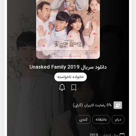
دانلود سریال 2019 Unasked Family
خانواده ناخواسته
0% رضایت کاربران (0رای)
درام
عاشقانه
کمدی
سال انتشار :
2019