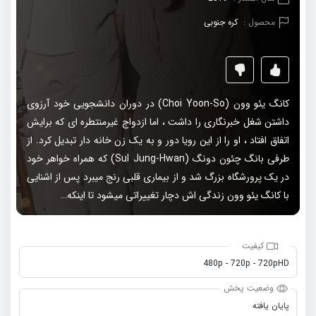
محصول :
کره جنوبی
کانگ یئو وون (Choi Yoon-So) در دوران دانشجویی خود آرزوی
داشتن شغل خبرنگاری را داشت ، اما ازدواج غیرمنتطره ای که برایش
اتفاق افتاد ، او را از این رویا دور و به یک زن خانه دار تبدیل کرد. از
طرفی بانگ چئون دونگ (Sul Jung-Hwan) که همراه خواهر خود
در یک پرورشگاه بزرگ شد و از بیماری قلبی رنج میبرد پس از اشنایی
با کانگ یئو وون زندگی اش دچار تغییراتی میشود تا اینکه…
کیفیت
480p - 720p - 720pHD
وضعیت پخش
پایان یافته