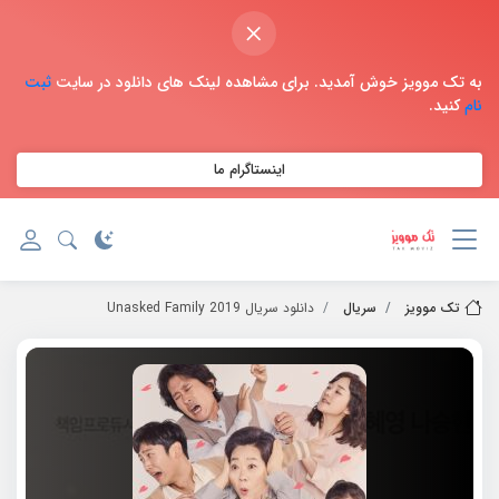
×
به تک موویز خوش آمدید. برای مشاهده لینک های دانلود در سایت
ثبت
نام
کنید.
اینستاگرام ما
تک موویز
سریال
دانلود سریال 2019 Unasked Family