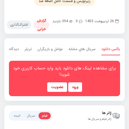
زیرنویس و قسمت کامل اضافه شد
گزارش
26 اردیبهشت 1403
0
394 بازدید
اشتراک‌گذاری
خرابی
باکس دانلود
سریال های مشابه
عوامل و بازیگران
تریلر
دیدگاه ها
0
برای مشاهده لینک های دانلود باید وارد حساب کاربری خود
شوید!
ورود
عضویت
ژانر ها
فیلم
سریال
انیمه
ژانر فیلم و سریال ها