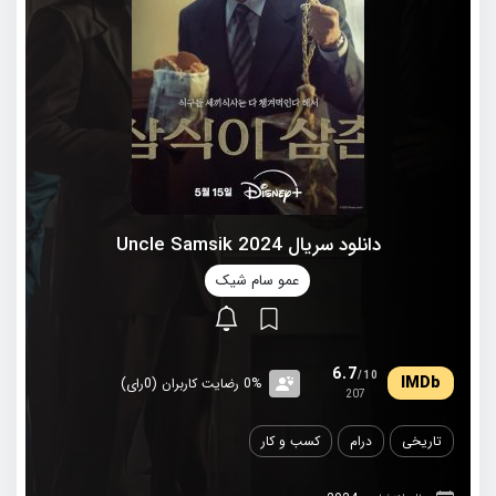
دانلود سریال 2024 Uncle Samsik
عمو سام شیک
6.7
/10
0% رضایت کاربران (0رای)
207
تاریخی
درام
کسب و کار