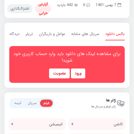
گزارش
7 بهمن 1401
0
442 بازدید
اشتراک‌گذاری
خرابی
باکس دانلود
سریال های مشابه
عوامل و بازیگران
تریلر
دیدگاه ها
0
برای مشاهده لینک های دانلود باید وارد حساب کاربری خود
شوید!
ورود
عضویت
ژانر ها
فیلم
سریال
انیمه
ژانر فیلم و سریال ها
اکشن
انیمیشن
0
0