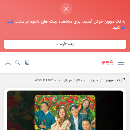
×
به تک موویز خوش آمدید. برای مشاهده لینک های دانلود در سایت
ثبت
نام
کنید.
اینستاگرام ما
تک موویز
سریال
دانلود سریال 2020 Was It Love