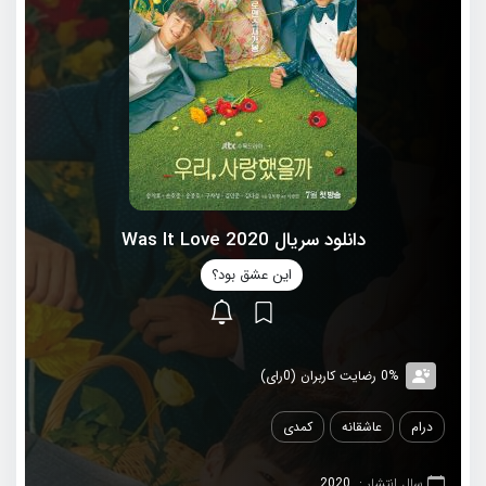
دانلود سریال 2020 Was It Love
این عشق بود؟
0% رضایت کاربران (0رای)
درام
عاشقانه
کمدی
سال انتشار :
2020