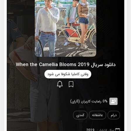
دانلود سریال 2019 When the Camellia Blooms
وقتی کاملیا شکوفا می شود
0% رضایت کاربران (0رای)
درام
عاشقانه
کمدی
سال انتشار :
2019