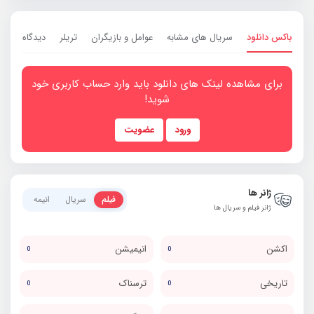
باکس دانلود
سریال های مشابه
عوامل و بازیگران
تریلر
دیدگاه ها
0
برای مشاهده لینک های دانلود باید وارد حساب کاربری خود
شوید!
ورود
عضویت
ژانر ها
فیلم
سریال
انیمه
ژانر فیلم و سریال ها
اکشن
انیمیشن
0
0
تاریخی
ترسناک
0
0