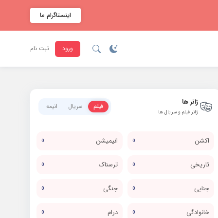
اینستاگرام ما
ورود
ثبت نام
ژانر ها
فیلم
سریال
انیمه
ژانر فیلم و سریال ها
اکشن
انیمیشن
0
0
تاریخی
ترسناک
0
0
جنایی
جنگی
0
0
خانوادگی
درام
0
0