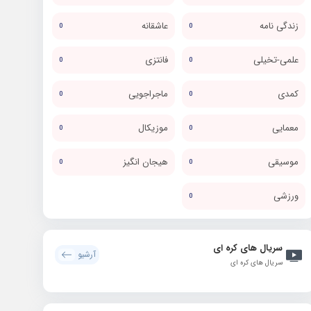
زندگی نامه
عاشقانه
0
0
علمی-تخیلی
فانتزی
0
0
کمدی
ماجراجویی
0
0
معمایی
موزیکال
0
0
موسیقی
هیجان انگیز
0
0
ورزشی
0
سریال های کره ای
آرشیو
سریال های کره ای