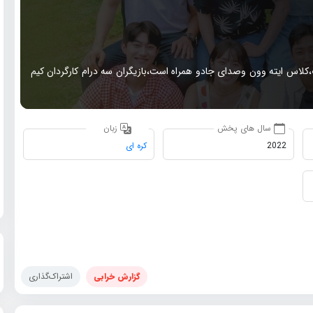
ب،کلاس ایته وون وصدای جادو همراه است،بازیگران سه درام کارگردان کیم
سال های پخش
زبان
2022
کره ای
گزارش خرابی
اشتراک‌گذاری