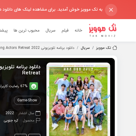
×
به تک موویز خوش آمدید. برای مشاهده لینک های دانلود 
خانه
فیلم
سریال
محبوب ترین ها
پیشن
تک موویز
سریال
دانلود برنامه تلویزیونی 2022 Young Actors Retreat
Retreat
67% رضایت کاربران (3رای)
Game-Show
سال انتشار :
2022
محصول :
کره جنوبی