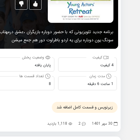
برنامه جدید تلویزیونی که با حضور دوباره بازیگران ،عشق درمهتا
سونگ یون دوباره برای یه اردو باطراوت دور هم جمع میشن
کیفیت
وضعیت پخش
4 کیفیت
پایان یافته
مدت زمان
تعداد قسمت ها
1 ساعت 6 دقیقه
8
زیرنویس و قسمت کامل اضافه شد
30 مهر 1401
2
1,118 بازدید