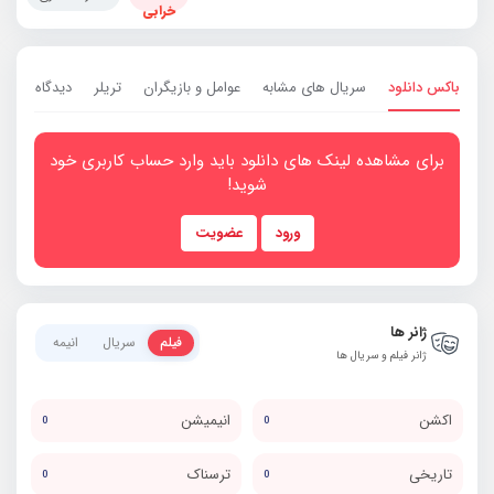
خرابی
باکس دانلود
سریال های مشابه
عوامل و بازیگران
تریلر
دیدگاه ها
0
برای مشاهده لینک های دانلود باید وارد حساب کاربری خود
شوید!
ورود
عضویت
ژانر ها
فیلم
سریال
انیمه
ژانر فیلم و سریال ها
اکشن
انیمیشن
0
0
تاریخی
ترسناک
0
0