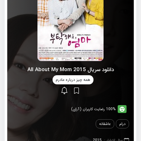
دانلود سریال 2015 All About My Mom
همه چیز درباره مادرم
100% رضایت کاربران (1رای)
درام
عاشقانه
سال انتشار :
2015