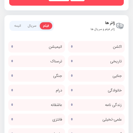
ژانر ها
فیلم
سریال
انیمه
ژانر فیلم و سریال ها
اکشن
انیمیشن
0
0
تاریخی
ترسناک
0
0
جنایی
جنگی
0
0
خانوادگی
درام
0
0
زندگی نامه
عاشقانه
0
0
علمی-تخیلی
فانتزی
0
0