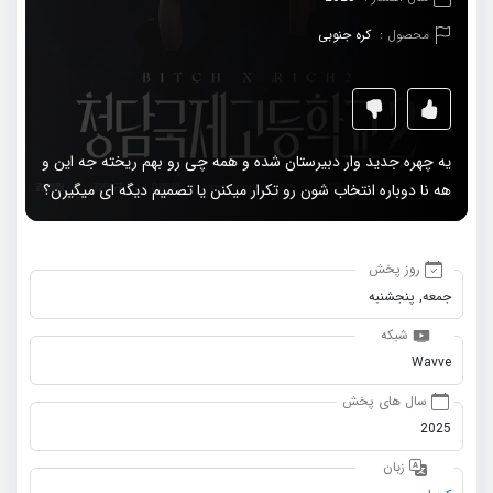
محصول :
کره جنوبی
یه چهره جدید وار دبیرستان شده و همه چی رو بهم ریخته جه این و
هه نا دوباره انتخاب شون رو تکرار میکنن یا تصمیم دیگه ای میگیرن؟
روز پخش
جمعه, پنجشنبه
شبکه
Wavve
سال های پخش
2025
زبان