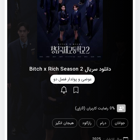
دانلود سریال Bitch x Rich Season 2
عوضی و پولدار فصل دو
0% رضایت کاربران (0رای)
جوانان
درام
رازآلود
هیجان انگیز
سال انتشار :
2025