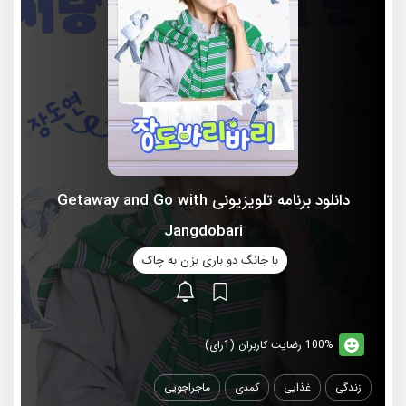
دانلود برنامه تلویزیونی Getaway and Go with
Jangdobari
با جانگ دو باری بزن به چاک
100% رضایت کاربران (1رای)
زندگی
غذایی
کمدی
ماجراجویی