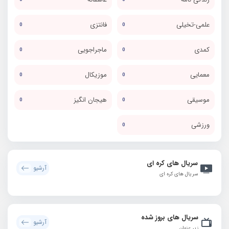
علمی-تخیلی
فانتزی
0
0
کمدی
ماجراجویی
0
0
معمایی
موزیکال
0
0
موسیقی
هیجان انگیز
0
0
ورزشی
0
سریال های کره ای
آرشیو
سریال های کره ای
سریال های بروز شده
آرشیو
زیر عنوان