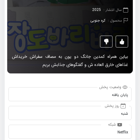
سال انتشار :
2025
محصول :
کره جنوبی
بیاین همراه کمدین جانگ دو یون به مصاف سفراش خریداش
غذاهای خارق العاده ش و گفتگوهای جذابش بریم
وضعیت پخش
پایان یافته
روز پخش
شنبه
شبکه
Netflix