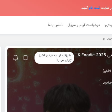
در سایت
ثبت نام
کنید.
هادی
درخواست فیلم و سریال
تماس با ما
دانلود برنامه تلویزیونی 2025 K Foodie
اشپزکره ای به دیدن آشپز
ژاپنی می‌ره
جراجویی