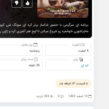
برنامه ای سرگرمی با حضور غذاساز برتر کره ای سونگ شی کیون
ماجراجویی خوشمزه رو شروع میکنن تا اوج هنر آشپزی کره و ژاپن ر
کیفیت
روز پخش
4 کیفیت
پنجشنبه
زبان
مدت زمان
کره ای
30 دقیقه
تا قسمت ۱۳ اضافه شد
10 اسفند 1403
0
353 بازدید