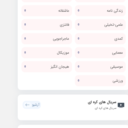
زندگی نامه
عاشقانه
0
0
علمی-تخیلی
فانتزی
0
0
کمدی
ماجراجویی
0
0
معمایی
موزیکال
0
0
موسیقی
هیجان انگیز
0
0
ورزشی
0
سریال های کره ای
آرشیو
سریال های کره ای