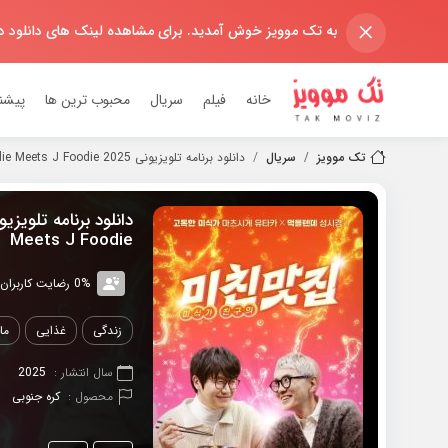
×
به تک موویز خوش آمدید. برای مشاهده لینک های دانلود 
خانه
فیلم
سریال
محبوب ترین ها
پیشن
تک موویز
سریال
دانلود برنامه تلویزیونی 2025 K Foodie Meets J Foodie
Meets J Foodie
0% رضایت کاربران (0رای)
زندگی
غذایی
ما
سال انتشار :
2025
محصول :
کره جنوبی