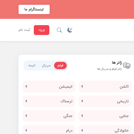
اینستاگرام ما
ورود
ثبت نام
ژانر ها
فیلم
سریال
انیمه
ژانر فیلم و سریال ها
اکشن
انیمیشن
0
0
تاریخی
ترسناک
0
0
جنایی
جنگی
0
0
خانوادگی
درام
0
0