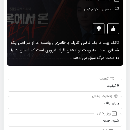
محصول :
کره جنوبی
کانگ بیت نا یک قاضی کاربلد با ظاهری زیباست اما او در اصل یک
شیطان است. ماموریت او کشتن افراد شروری است که انسان ها را
به سمت مرگ سوق می دهند…
کیفیت
9 کیفیت
وضعیت پخش
پایان یافته
روز پخش
شنبه, جمعه