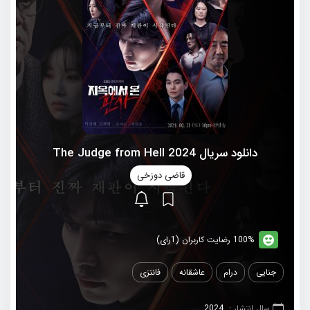
دانلود سریال 2024 The Judge from Hell
قاضی دوزخی
100% رضایت کاربران (1رای)
جنایی
درام
عاشقانه
فانتزی
سال انتشار :
2024