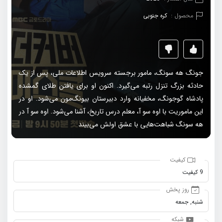
محصول :
کره جنوبی
جونگ هه سونگ، مامور برجسته سرویس اطلاعات ملی، پس از یک
حادثه بزرگ تنزل رتبه می‌گیرد. اکنون او برای یافتن طلای گمشده
پادشاه گوجونگ، مخفیانه وارد دبیرستان بیونگ‌مون می‌شود. او در
این ماموریت با اوه سو آ، معلم درس تاریخ، آشنا می‌شود. اوه سو آ در
هه سونگ شباهت‌هایی با عشق اولش می‌بیند
کیفیت
9 کیفیت
روز پخش
شنبه, جمعه
شبکه